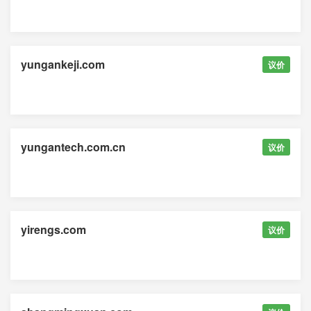
yungankeji.com
议价
yungantech.com.cn
议价
yirengs.com
议价