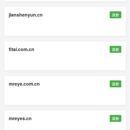
jianshenyun.cn
议价
fitai.com.cn
议价
mreye.com.cn
议价
mreyes.cn
议价