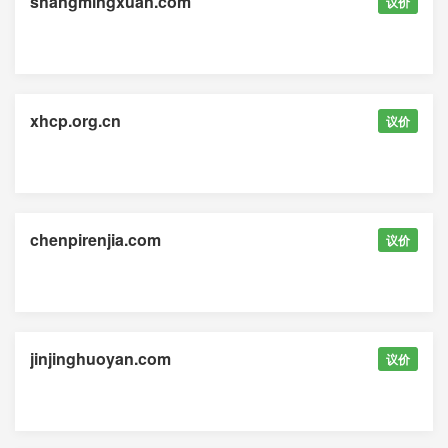
shangmingxuan.com
议价
xhcp.org.cn
议价
chenpirenjia.com
议价
jinjinghuoyan.com
议价