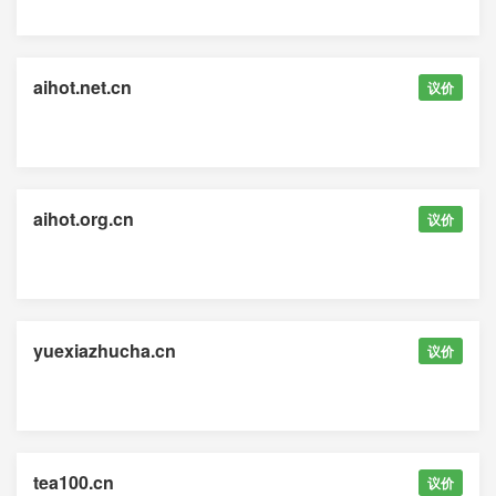
aihot.net.cn
议价
aihot.org.cn
议价
yuexiazhucha.cn
议价
tea100.cn
议价