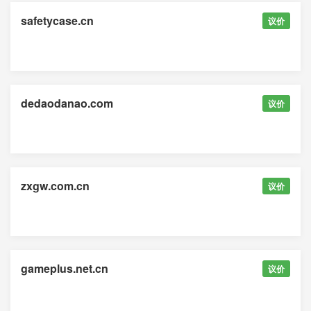
safetycase.cn
议价
dedaodanao.com
议价
zxgw.com.cn
议价
gameplus.net.cn
议价