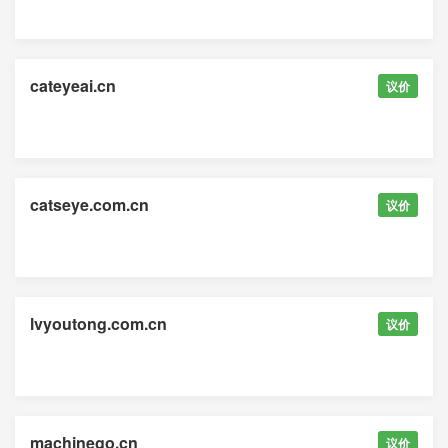
cateyeai.cn
议价
catseye.com.cn
议价
lvyoutong.com.cn
议价
machinego.cn
议价