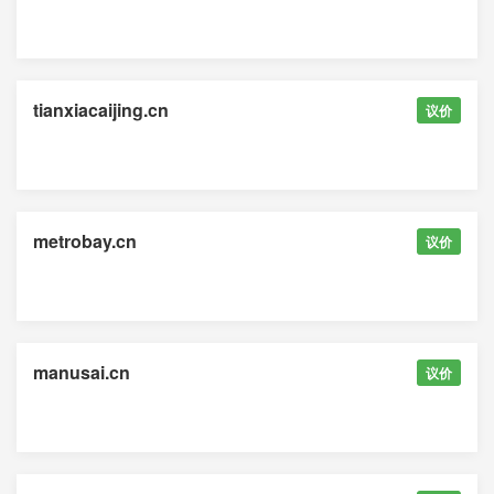
tianxiacaijing.cn
议价
metrobay.cn
议价
manusai.cn
议价