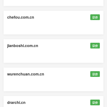
chefou.com.cn
议价
jianboshi.com.cn
议价
wurenchuan.com.cn
议价
drarchi.cn
议价