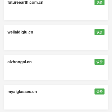
futureearth.com.cn
议价
weilaidiqiu.cn
议价
aizhongai.cn
议价
myaiglasses.cn
议价