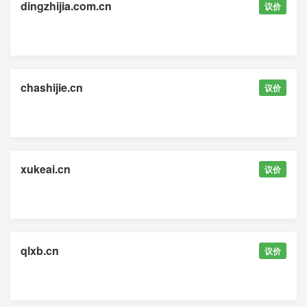
dingzhijia.com.cn
议价
chashijie.cn
议价
xukeai.cn
议价
qlxb.cn
议价