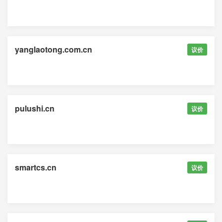
yanglaotong.com.cn
议价
pulushi.cn
议价
smartcs.cn
议价