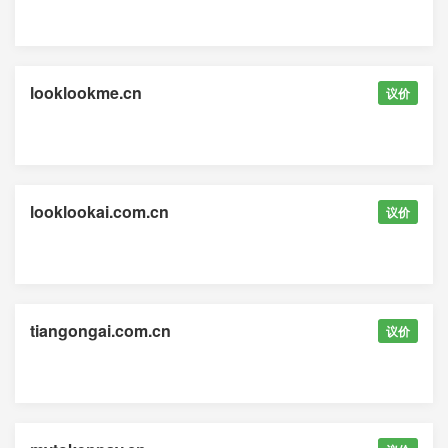
looklookme.cn
议价
looklookai.com.cn
议价
tiangongai.com.cn
议价