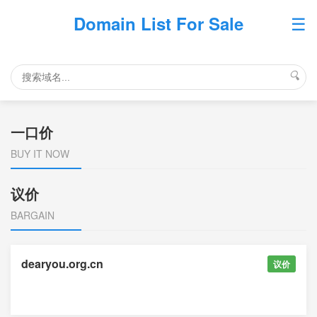
☰
Domain List For Sale
🔍
一口价
BUY IT NOW
议价
BARGAIN
dearyou.org.cn
议价