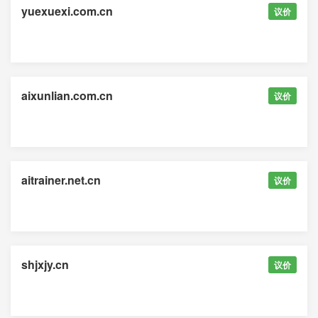
yuexuexi.com.cn
议价
aixunlian.com.cn
议价
aitrainer.net.cn
议价
shjxjy.cn
议价