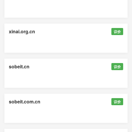
xinai.org.cn
议价
sobeit.cn
议价
sobeit.com.cn
议价