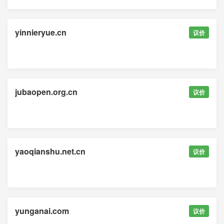
yinnieryue.cn
议价
jubaopen.org.cn
议价
yaoqianshu.net.cn
议价
yunganai.com
议价