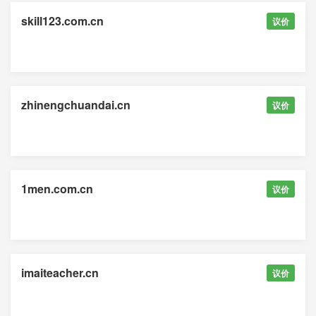
skill123.com.cn
议价
zhinengchuandai.cn
议价
1men.com.cn
议价
imaiteacher.cn
议价